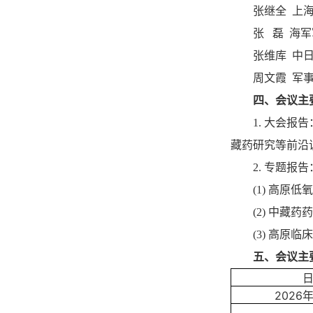
张继全 上
张 磊 海
张维库 中
周文霞 军
四、会议主
1. 大会
藏药研究等前沿
2. 专题
(1) 高原
(2) 中藏
(3) 高原
五、会议主
2026