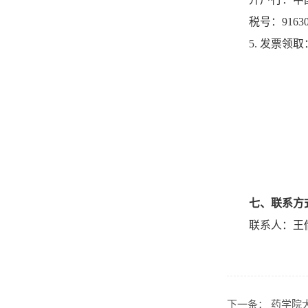
税号：91630
5. 发票
七、联系方
联系人：王倩，
下一条：
药学院