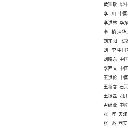
黄建耿 华
李 川 中
李洪林 华东
李 梢 清
刘东阳 北
刘 李 中国
刘晓东 中
李西文 中
王洪伦 中
王新春 石
王振磊 四
尹继业 中
张 淳 天津
张 杰 西