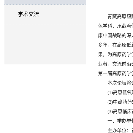
学术交流
青藏高原蕴
色学科，承载着
康中国战略的深
多年，在高原低
果，为高原药学
业者，交流前沿
第一届高原药学
本次论坛将
(1)高原
低氧
(2)中藏
(3)高原临
一、举办单
主办单位：