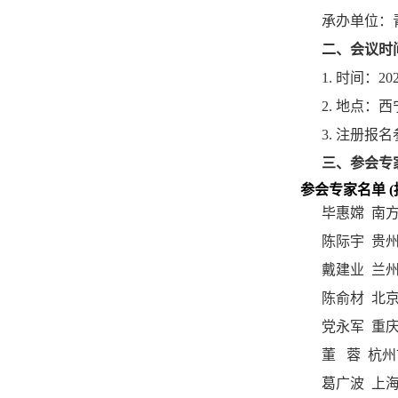
承办单位：
二、会议时
1. 时间：2
2. 地点：
3. 注册报
三、参会专
参会专家名单 
毕惠嫦 南方
陈际宇 贵
戴建业 兰
陈俞材 北
党永军 重
董 蓉 杭州
葛广波 上