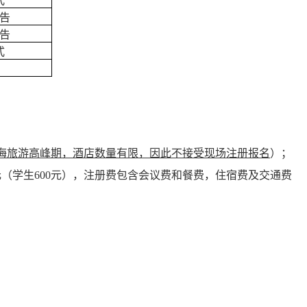
式
告
告
式
海旅游高峰期，酒店数量有限，因此不接受现场注册报名
）
；
元（学生600元），注册费包含会议费和餐费，住宿费及交通费