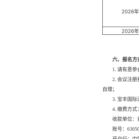
2026
年
2026
年
六、报名方
1. 请有意
2. 会议
自理；
3. 宝丰国
4. 缴费方式
收款单位：
账号：630501
开户行：中