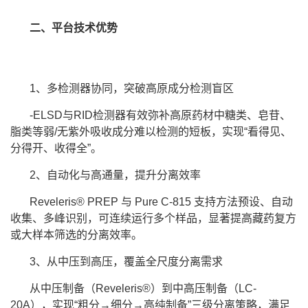
二、平台技术优势
1
、
多检测器协同，突破高原成分检测盲区
-ELSD
与
RID
检测器有效弥补高原药材中糖类、皂苷、
脂类等弱
/
无紫外吸收成分难以检测的短板，实现
“
看得见、
分得开、收得全
”
。
2
、
自动化与高通量，提升分离效率
Reveleris® PREP
与
Pure C-815
支持方法预设、自动
收集、多峰识别，可连续运行多个样品，显著提高藏药复方
或大样本筛选的分离效率。
3
、
从中压到高压，覆盖全尺度分离需求
从中压制备（
Reveleris®
）到中高压制备（
LC-
20A
），实现
“
粗分
→
细分
→
高纯制备
”
三级分离策略，满足