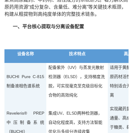
原药用资源
“
成分复杂、含量低、难分离
”
等关键技术瓶颈，
构建从粗提物到高纯度单体的完整技术链条。
一、平台核心提取与分离设备配置
设备名称
技术特点
高原
UV
配备紫外（
）与蒸发光散射
适用于黄酮
BUCHI Pure C-815
ELSD
检测器（
），支持梯度洗
原药材活性
制备液相色谱系统
脱，可实现毫克至克级目标化
特别适合无
合物的高效纯化
离
实现藏药复
Reveleris® PREP
UV
ELSD
集成
、
两种
检测器，
通量、高成
中压制备系统
自动化程度高，支持方法智能
于糖类、萜
BUCHI
（
）
优化与多组分连续收集