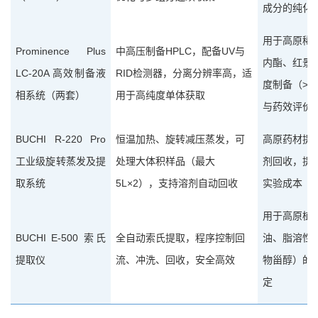
成分的纯化
用于高原稀
Prominence
Plus
HPLC
UV
中高压制备
，配备
与
内酯、红景
LC-20A
RID
高效制备液
检测器，分离分辨率高，适
>9
度制备（
相系统
（
两套
）
用于高纯度单体获取
与药效评价
BUCHI R-220 Pro
恒温加热、旋转减压蒸发，可
高原药材提
工业级旋转蒸发
及提
处理大体积样品（最大
剂回收，提
5L×2
取系统
），支持溶剂自动回收
实验成本
用于高原植
BUCHI E-500
索氏
全自动索氏提取，程序控制回
油、脂溶性
提取仪
流、冲洗、回收，安全高效
物甾醇）的
定