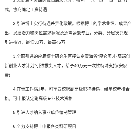
1.关键急需紧缺岗位高层次人才，按照“一人一策“一事一议”方
式，协商确定工资待遇
2.引进博士实行待遇差异化政策。根据博士的学术业绩、成果产
出、发展潜力和岗位需求状况及急需紧缺专业，分类、分层次兑现
引进待遇，最低30万，最高45
万
3.全职引进的应届博士研究生直接认定青海省“昆仑英才·高端创
新创业人才计划”引进拔尖人才，给予40万
元一次性特殊支持(安家
费)
4.在青工作满1年，可享受校聘副高级职称待遇，经学校考核合
格，可申报认定副高级专业技术资格
5.引进人才纳入事业单位编制管理
6.全力支持博士申报各类科研项目